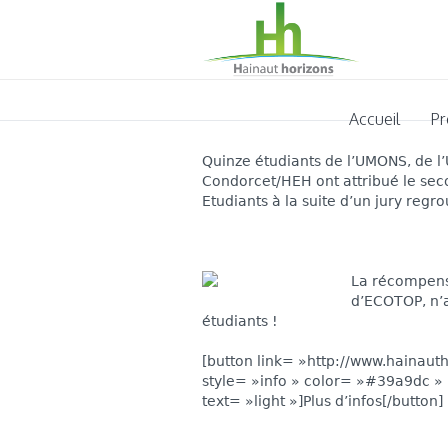
Accueil
Pr
Quinze étudiants de l’UMONS, de l
Condorcet/HEH ont attribué le sec
Etudiants à la suite d’un jury regro
La récompens
d’ECOTOP, n’a
étudiants !
[button link= »http://www.hainaut
style= »info » color= »#39a9dc 
text= »light »]Plus d’infos[/button]