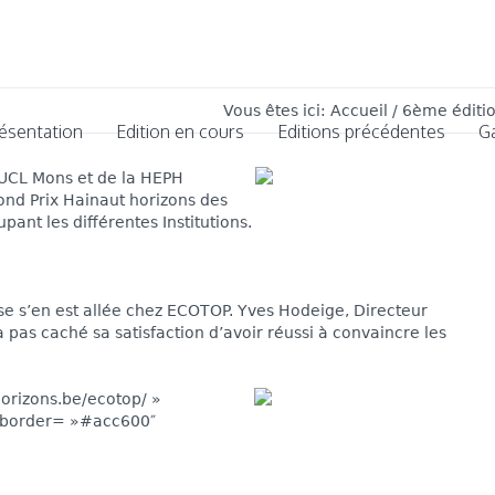
Vous êtes ici:
Accueil
/
6ème éditi
ésentation
Edition en cours
Editions précédentes
G
’UCL Mons et de la HEPH
ond Prix Hainaut horizons des
upant les différentes Institutions.
e s’en est allée
chez ECOTOP. Yves Hodeige, Directeur
 pas caché sa satisfaction d’avoir réussi à convaincre les
horizons.be/ecotop/ »
» border= »#acc600″