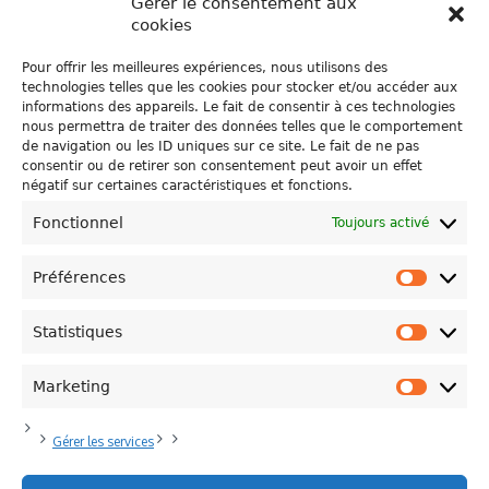
Gérer le consentement aux
cookies
Pour offrir les meilleures expériences, nous utilisons des
technologies telles que les cookies pour stocker et/ou accéder aux
Visualiser la brochure
informations des appareils. Le fait de consentir à ces technologies
nous permettra de traiter des données telles que le comportement
de navigation ou les ID uniques sur ce site. Le fait de ne pas
TÉLÉCHARGER LA BROCHURE
consentir ou de retirer son consentement peut avoir un effet
négatif sur certaines caractéristiques et fonctions.
Fonctionnel
Toujours activé
Préférences
Préfére
Statistiques
Statisti
Politique de Confidentialité
Plan du site
Contacts
Marketing
Marketi
Province de Hainaut
Politique de cookies (UE)
Modifier votre consentement
Mentions Légales
Gérer les services