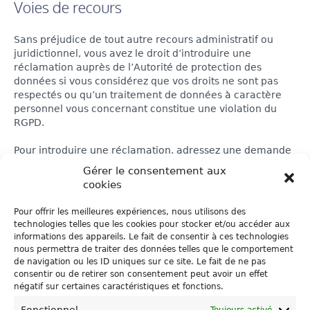
Voies de recours
Sans préjudice de tout autre recours administratif ou
juridictionnel, vous avez le droit d’introduire une
réclamation auprès de l’Autorité de protection des
données si vous considérez que vos droits ne sont pas
respectés ou qu’un traitement de données à caractère
personnel vous concernant constitue une violation du
RGPD.
Pour introduire une réclamation, adressez une demande
à l’adresse suivante : Autorité de protection des données,
Gérer le consentement aux
rue de la Presse 35 à 1000 Bruxelles (E-mail
cookies
contact@apd-gba.be)
:
Pour offrir les meilleures expériences, nous utilisons des
Mise à jour
technologies telles que les cookies pour stocker et/ou accéder aux
informations des appareils. Le fait de consentir à ces technologies
nous permettra de traiter des données telles que le comportement
La présente politique est susceptible de faire l’objet
de navigation ou les ID uniques sur ce site. Le fait de ne pas
d’éventuelles mises à jour. Il est dès lors demandé de la
consentir ou de retirer son consentement peut avoir un effet
relire épisodiquement afin d’en être informé(e). La
négatif sur certaines caractéristiques et fonctions.
politique mise à jour sera toujours conforme au