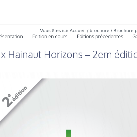
Vous êtes ici:
Accueil
/
brochure
/
Brochure p
ésentation
Edition en cours
Editions précédentes
G
ix Hainaut Horizons – 2em éditi