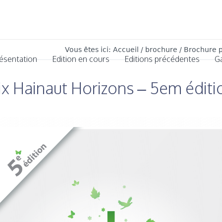
Vous êtes ici:
Accueil
/
brochure
/
Brochure p
ésentation
Edition en cours
Editions précédentes
G
ix Hainaut Horizons – 5em éditi