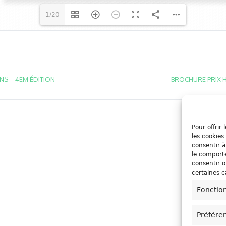
1/20
NS – 4EM ÉDITION
BROCHURE PRIX H
Pour offrir
les cookies
consentir à
le comporte
consentir o
certaines c
Fonctio
Préfére