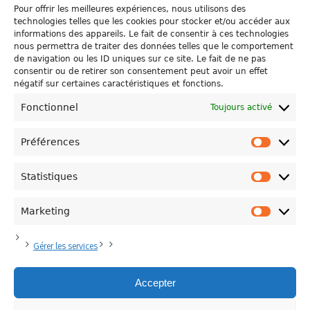
Pour offrir les meilleures expériences, nous utilisons des
technologies telles que les cookies pour stocker et/ou accéder aux
informations des appareils. Le fait de consentir à ces technologies
L’ELEVAGE DE LA PETITE SUISSE
nous permettra de traiter des données telles que le comportement
de navigation ou les ID uniques sur ce site. Le fait de ne pas
PRIX HAINAUT HORIZONS, LE LAURÉAT 2023 EST
consentir ou de retirer son consentement peut avoir un effet
CONNU!
négatif sur certaines caractéristiques et fonctions.
Fonctionnel
Toujours activé
Préférences
Préfére
Statistiques
Statisti
Politique de Confidentialité
Plan du site
Contacts
Marketing
Marketi
Province de Hainaut
Politique de cookies (UE)
Modifier votre consentement
Mentions Légales
Gérer les services
Accepter