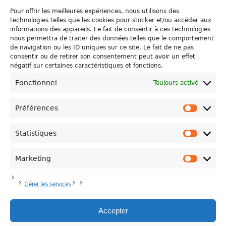
Pour offrir les meilleures expériences, nous utilisons des
technologies telles que les cookies pour stocker et/ou accéder aux
HOLY-WOOD MEUBLE LA CAFÉTÉRIA DE MATERIA NOVA
informations des appareils. Le fait de consentir à ces technologies
AVEC BRIO!
nous permettra de traiter des données telles que le comportement
de navigation ou les ID uniques sur ce site. Le fait de ne pas
IPALLE NOUS RAPPELLE LES BONS GESTES DE TRI DE
consentir ou de retirer son consentement peut avoir un effet
NOS PMC
négatif sur certaines caractéristiques et fonctions.
Fonctionnel
Toujours activé
Préférences
Préfére
Statistiques
Statisti
Politique de Confidentialité
Plan du site
Contacts
Marketing
Marketi
Province de Hainaut
Politique de cookies (UE)
Modifier votre consentement
Mentions Légales
Gérer les services
Accepter