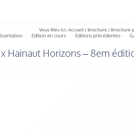
Vous êtes ici:
Accueil
/
brochure
/
Brochure p
ésentation
Edition en cours
Editions précédentes
G
ix Hainaut Horizons – 8em éditi