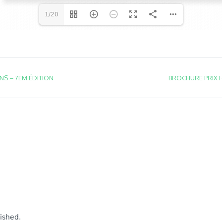
1/20
S – 7EM ÉDITION
BROCHURE PRIX 
lished.