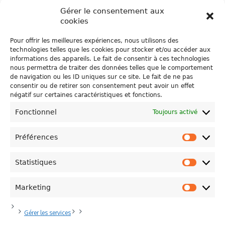
Gérer le consentement aux
cookies
Pour offrir les meilleures expériences, nous utilisons des
technologies telles que les cookies pour stocker et/ou accéder aux
informations des appareils. Le fait de consentir à ces technologies
COPROSAIN FÊTE LES PRODUCTEURS LOCAUX À
nous permettra de traiter des données telles que le comportement
de navigation ou les ID uniques sur ce site. Le fait de ne pas
L’OCCASION DE LA FÊTE NATIONALE
consentir ou de retirer son consentement peut avoir un effet
LA FERME DU BUIS
négatif sur certaines caractéristiques et fonctions.
Fonctionnel
Toujours activé
Préférences
Préfére
Statistiques
Statisti
Politique de Confidentialité
Plan du site
Contacts
Marketing
Marketi
Province de Hainaut
Politique de cookies (UE)
Modifier votre consentement
Mentions Légales
Gérer les services