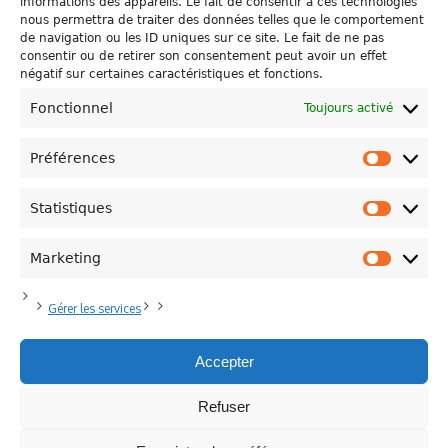
informations des appareils. Le fait de consentir à ces technologies
nous permettra de traiter des données telles que le comportement
de navigation ou les ID uniques sur ce site. Le fait de ne pas
Plus d'informations
0
consentir ou de retirer son consentement peut avoir un effet
négatif sur certaines caractéristiques et fonctions.
Fonctionnel
Toujours activé
Préférences
Préfére
Statistiques
Statisti
Politique de Confidentialité
Plan du site
Contacts
Marketing
Marketi
Province de Hainaut
Politique de cookies (UE)
Modifier votre consentement
Mentions Légales
Gérer les services
Accepter
Refuser
©HAINAUT DEVELOPPEMENT 2025 | Tous droits réservés