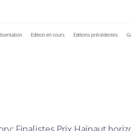
ésentation
Edition en cours
Editions précédentes
G
ry: Finalistes Prix Hainaut hori