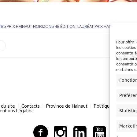
STES PRIX HAINAUT HORIZONS 4È ÉDITION
,
LAURÉAT PRIX HAINAUT HORIZ
Pour offrir
les cookies
consentir à
le comporte
consentir o
certaines c
Fonctio
Préfére
 du site
Contacts
Province de Hainaut
Politique de cookies
entions Légales
Statisti
Marketi