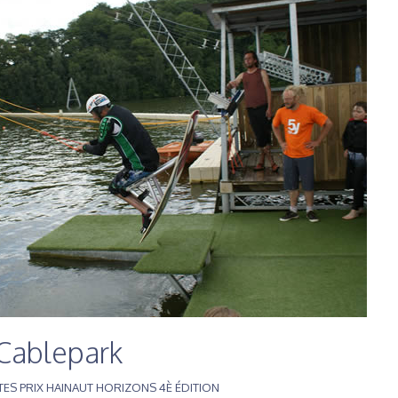
Cablepark
STES PRIX HAINAUT HORIZONS 4È ÉDITION