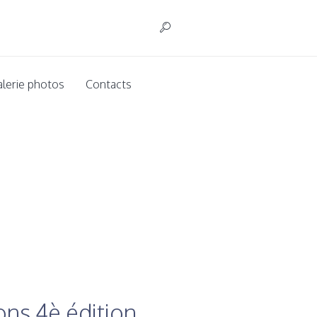
alerie photos
Contacts
zons 4è édition